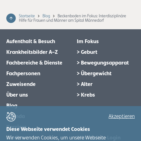
Startseite
Blog
Beckenboden im Fokus: Interdisziplinäre
Hilfe für Frauen und Männer am Spital Männedorf
Aufenthalt & Besuch
Im Fokus
Krankheitsbilder A–Z
> Geburt
Fachbereiche & Dienste
> Bewegungsapparat
Fachpersonen
> Übergewicht
Zuweisende
> Alter
Über uns
> Krebs
Blog
Akzeptieren
Agenda
Karriere
Diese Webseite verwendet Cookies
Wir verwenden Cookies, um unsere Webseite
Medien
Mitarbeiter-Login