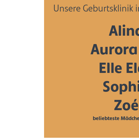
Unsere Geburtsklinik 
Alin
Aurora
Elle E
Soph
Zoé
beliebteste Mädc