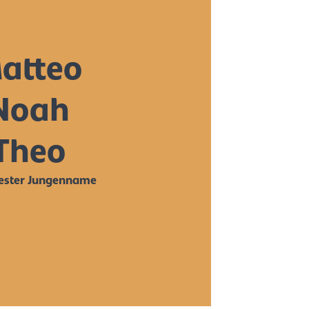
atteo
Noah
Theo
tester Jungenname