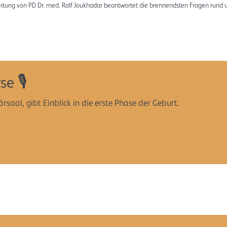
eitung von PD Dr. med. Ralf Joukhadar beantwortet die brennendsten Fragen rund 
e 🎙️
saal, gibt Einblick in die erste Phase der Geburt.