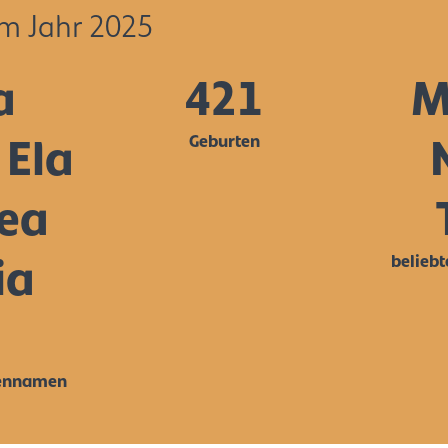
im Jahr 2025
a
421
M
Geburten
 Ela
lea
belieb
ia
hennamen