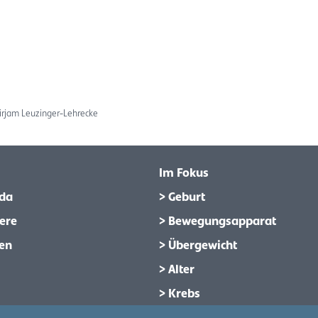
Mirjam Leuzinger-Lehrecke
Im Fokus
da
> Geburt
ere
> Bewegungsapparat
en
> Übergewicht
> Alter
> Krebs