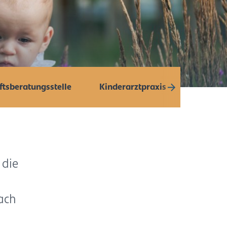
tsberatungsstelle
Kinderarztpraxis
 die
nach