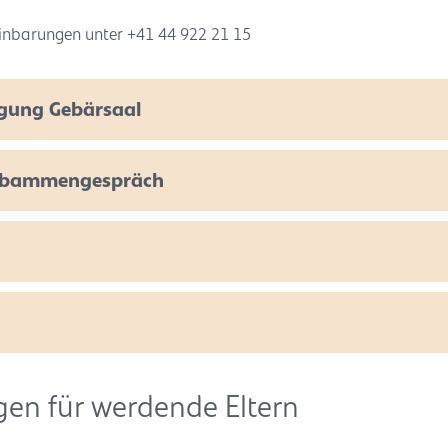
inbarungen unter +41 44 922 21 15
igung Gebärsaal
 Hebammengespräch
gen für werdende Eltern